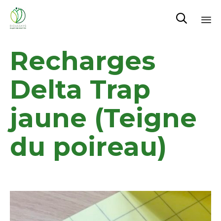

Sk
Recharges
to
co
Delta Trap
jaune (Teigne
du poireau)