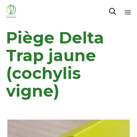

Sk
Piège Delta
to
co
Trap jaune
(cochylis
vigne)