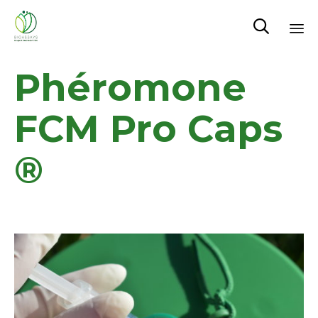

Sk
Phéromone
to
co
FCM Pro Caps
®