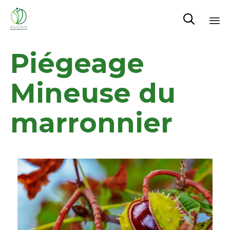

Sk
Piégeage
to
co
Mineuse du
marronnier