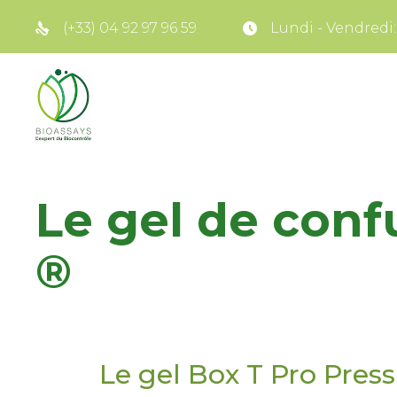
(+33) 04 92 97 96 59
Lundi - Vendredi: 8
Le gel de conf
®
Le gel Box T Pro Press