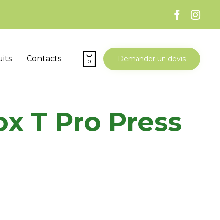
Skip

its
Contacts
Demander un devis
0
to
content
ox T Pro Press