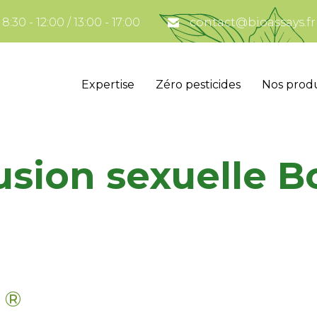
:30 - 12:00 / 13:00 - 17:00
contact@bioassays.fr
Expertise
Zéro pesticides
Nos produ
usion sexuelle B
 ®