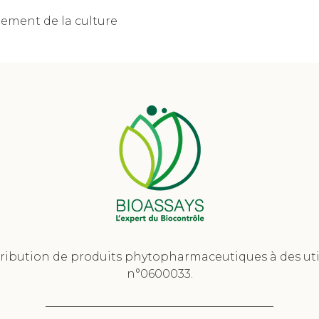
nement de la culture
tribution de produits phytopharmaceutiques à des util
n°0600033.
________________________________________