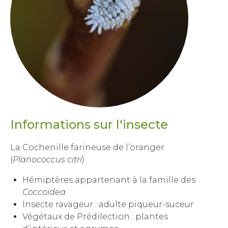
Informations sur l'insecte
La Cochenille farineuse de l’oranger
(
Planococcus citri
)
Hémiptères appartenant à la famille des
Coccoidea
Insecte ravageur : adulte piqueur-suceur
Végétaux de Prédilection : plantes