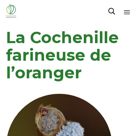

Sk
La Cochenille
to
co
farineuse de
l’oranger